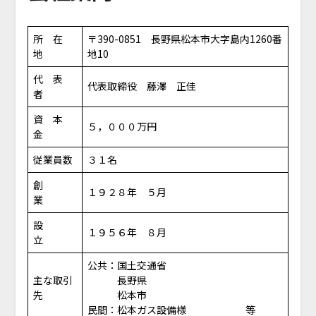
所 在
〒390-0851 長野県松本市大字島内1260番
地
地10
代 表
代表取締役 藤澤 正佳
者
資 本
５，０００万円
金
従業員数
３１名
創
１９２８年 ５月
業
設
１９５６年 ８月
立
公共：国土交通省
主な取引
長野県
先
松本市
民間：松本ガス設備様 等